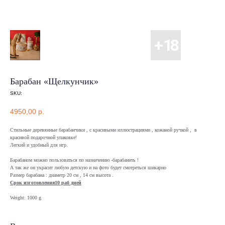
Барабан «Щелкунчик»
SKU:
4950,00
р.
Стильные деревянные барабанчики , с красивыми иллюстрациями , кожаной ручкой , в
красивой подарочной упаковке!
Легкий и удобный для игр.
Барабаном можно пользоваться по назначению -барабанить !
А так же он украсит любую детскую и на фото будет смотреться шикарно
Размер барабана : диаметр 20 см , 14 см высота .
Срок изготовления10 раб дней
Weight: 1000 g