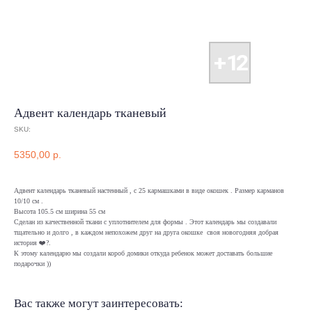
Адвент календарь тканевый
SKU:
5350,00
р.
Адвент календарь тканевый настенный , с 25 кармашками в виде окошек . Размер карманов
10/10 см .
Высота 105.5 см ширина 55 см
Сделан из качественной ткани с уплотнителем для формы . Этот календарь мы создавали
тщательно и долго , в каждом непохожем друг на друга окошке своя новогодняя добрая
история ❤️?.
К этому календарю мы создали короб домики откуда ребенок может доставать большие
подарочки ))
Вас также могут заинтересовать: