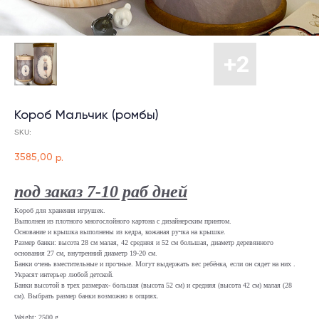
Короб Мальчик (ромбы)
SKU:
3585,00
р.
под заказ 7-10 раб дней
Короб для хранения игрушек.
Выполнен из плотного многослойного картона с дизайнерским принтом.
Основание и крышка выполнены из кедра, кожаная ручка на крышке.
Размер банки: высота 28 см малая, 42 средняя и 52 см большая, диаметр деревянного
основания 27 см, внутренний диаметр 19-20 см.
Банки очень вместительные и прочные. Могут выдержать вес ребёнка, если он сядет на них .
Украсят интерьер любой детской.
Банки высотой в трех размерах- большая (высота 52 см) и средняя (высота 42 см) малая (28
см). Выбрать размер банки возможно в опциях.
Weight: 2500 g