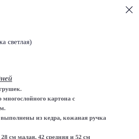
а светлая)
дней
грушек.
 многослойного картона с
м.
выполнены из кедра, кожаная ручка
28 см малая, 42 средняя и 52 см