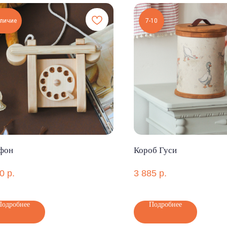
личие
7-10
фон
Короб Гуси
0
р.
3 885
р.
Подробнее
Подробнее