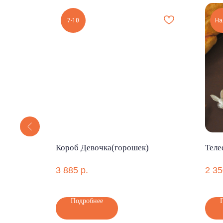
7-10
На
очки
Короб Девочка(горошек)
Теле
3 885
р.
2 35
Подробнее